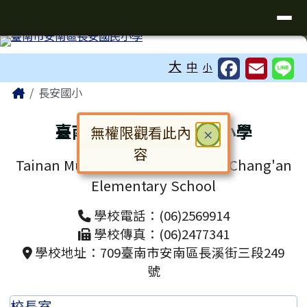
臺南市安南區長安國民小學全球資訊
導覽列
跳至主內容區
工具列
大
中
小
頁尾區域
主內容區域
Home
長安國小
臺南市安南區長安國民小學
無權限觀看此內
關閉
×
容
Tainan Municipal Annan District Chang'an
對話框已開啟。請使用 Tab 鍵在選
Elementary School
學校電話：(06)2569914
學校傳真：(06)2477341
學校地址：709臺南市安南區長溪街三段249
號
校長室