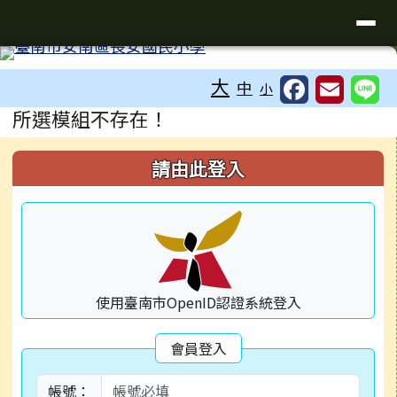
臺南市安南區長安國民小學全球資
導覽列
跳至主內容區
工具列
大
中
小
頁尾區域
主內容區域
所選模組不存在！
左邊區域內容
請由此登入
使用臺南市OpenID認證系統登入
會員登入
帳號：