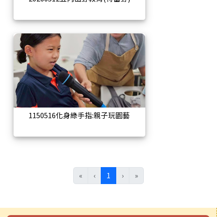
1150516化身綠手指:親子玩園藝
(目前頁次)
«
‹
1
›
»