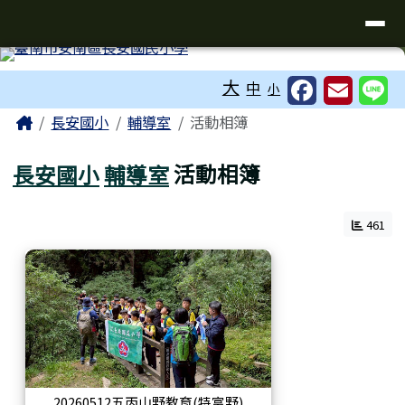
臺南市安南區長安國民小學全球資訊
導覽列
跳至主內容區
工具列
大
中
小
頁尾區域
主內容區域
Home
長安國小
輔導室
活動相簿
長安國小
輔導室
活動相簿
461
20260512五丙山野教育(特富野)